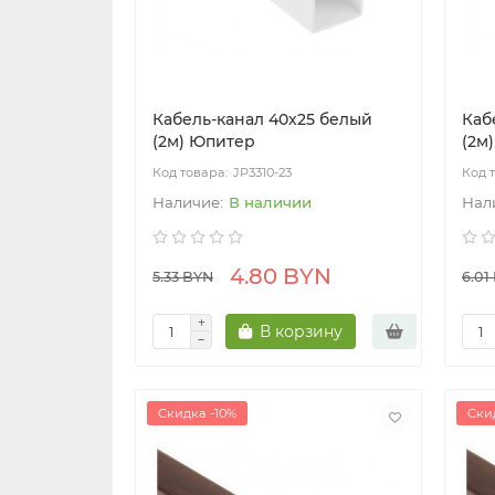
Кабель-канал 40х25 белый
Каб
(2м) Юпитер
(2м
JP3310-23
В наличии
4.80 BYN
5.33 BYN
6.01
В корзину
Скидка -10%
Ски