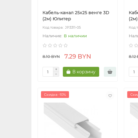
Кабель-канал 25х25 венге 3D
Каб
(2м) Юпитер
(2м
JP3311-05
В наличии
7.29 BYN
8.10 BYN
8.12
В корзину
Скидка -10%
Ски