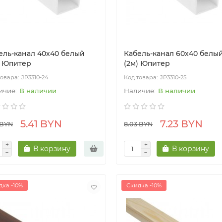
ель-канал 40х40 белый
Кабель-канал 60х40 белы
) Юпитер
(2м) Юпитер
JP3310-24
JP3310-25
В наличии
В наличии
5.41 BYN
7.23 BYN
 BYN
8.03 BYN
В корзину
В корзину
дка -10%
Скидка -10%