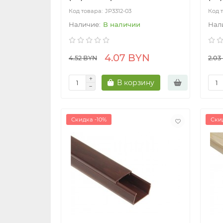
JP3312-03
В наличии
4.07 BYN
4.52 BYN
2.03
В корзину
Скидка -10%
Ски