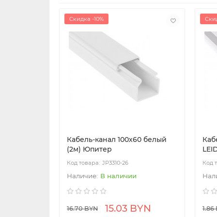
Скидка -10%
Ски
Кабель-канал 100х60 белый
Каб
(2м) Юпитер
LEI
JP3310-26
В наличии
15.03 BYN
16.70 BYN
1.86