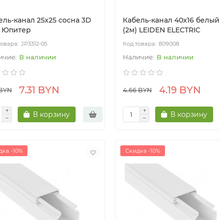
ель-канал 25х25 сосна 3D
Кабель-канал 40х16 белый
) Юпитер
(2м) LEIDEN ELECTRIC
JP3312-05
809008
В наличии
В наличии
7.31 BYN
4.19 BYN
 BYN
4.66 BYN
В корзину
В корзину
дка -10%
Скидка -10%