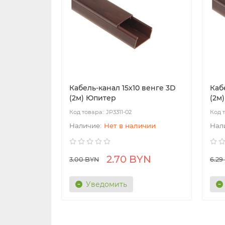
Кабель-канал 15х10 венге 3D
Каб
(2м) Юпитер
(2м
JP3311-02
Нет в наличии
2.70 BYN
3.00 BYN
6.29
Уведомить