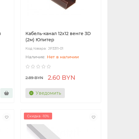
й
Кабель-канал 12х12 венге 3D
(2м) Юпитер
JP3311-01
Нет в наличии
2.60 BYN
2.89 BYN
Уведомить
Скидка -10%