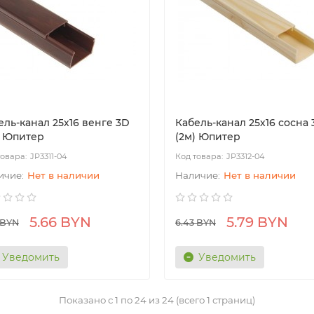
ель-канал 25х16 венге 3D
Кабель-канал 25х16 сосна
) Юпитер
(2м) Юпитер
JP3311-04
JP3312-04
Нет в наличии
Нет в наличии
5.66 BYN
5.79 BYN
 BYN
6.43 BYN
Уведомить
Уведомить
Показано с 1 по 24 из 24 (всего 1 страниц)