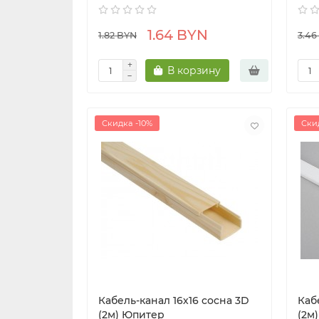
1.64 BYN
1.82 BYN
3.46
В корзину
Скидка -10%
Ски
Кабель-канал 16х16 сосна 3D
Каб
(2м) Юпитер
(2м