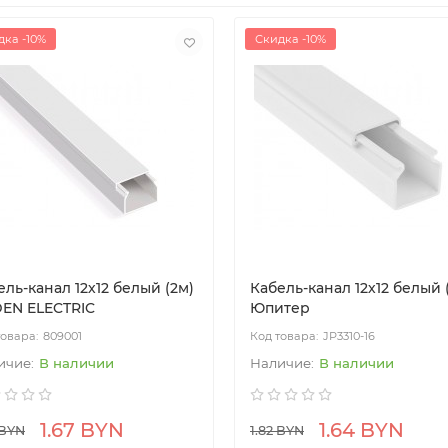
дка -10%
Скидка -10%
ель-канал 12х12 белый (2м)
Кабель-канал 12х12 белый 
DEN ELECTRIC
Юпитер
809001
JP3310-16
В наличии
В наличии
1.67 BYN
1.64 BYN
 BYN
1.82 BYN