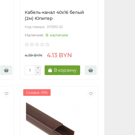
Кабель-канал 40х16 белый
(2м) Юпитер
JP3310-22
В наличии
4.13 BYN
4.59 BYN
В корзину
Скидка -10%