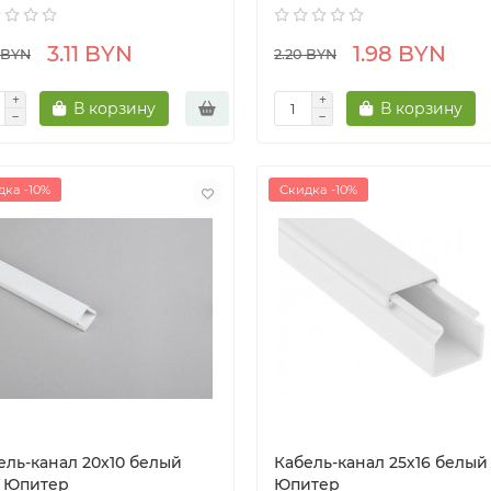
3.11 BYN
1.98 BYN
 BYN
2.20 BYN
В корзину
В корзину
дка -10%
Скидка -10%
ель-канал 20х10 белый
Кабель-канал 25х16 белый 
) Юпитер
Юпитер