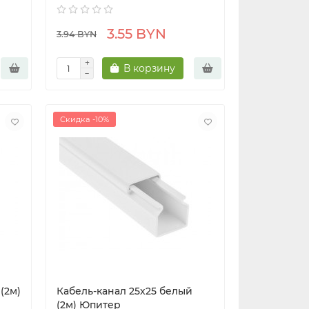
3.55 BYN
3.94 BYN
В корзину
Скидка -10%
(2м)
Кабель-канал 25х25 белый
(2м) Юпитер