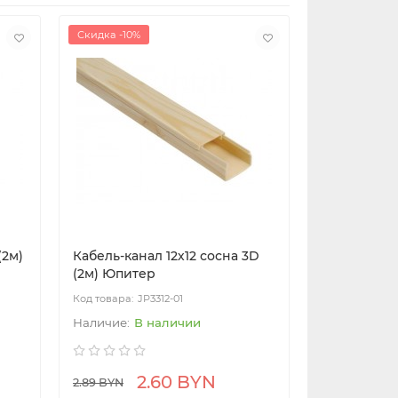
Скидка -10%
(2м)
Кабель-канал 12х12 сосна 3D
(2м) Юпитер
JP3312-01
В наличии
2.60 BYN
2.89 BYN