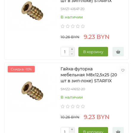
шт в зип-локе) STARFIX
SMZ1-41647-20
В наличии
9.23 BYN
10.26 BYN
В корзину
Гайка-футорка
Скидка -10%
мебельная М8х12,5х25 (20
шт в зип-локе) STARFIX
SMZ2-41652-20
В наличии
9.23 BYN
10.26 BYN
В корзину