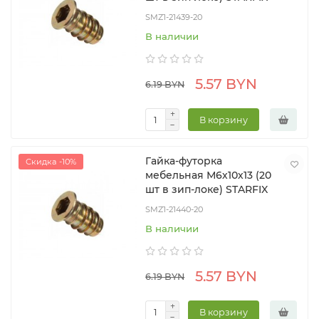
SMZ1-21439-20
В наличии
5.57 BYN
6.19 BYN
В корзину
Гайка-футорка
Скидка -10%
мебельная М6х10х13 (20
шт в зип-локе) STARFIX
SMZ1-21440-20
В наличии
5.57 BYN
6.19 BYN
В корзину