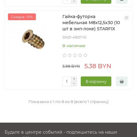
Гайка-футорка
Скидка -10%
мебельная М8х12,5х30 (10
шт в зип-локе) STARFIX
SMZ1-41657-10
В наличии
5.38 BYN
5.98 BYN
В корзину
Показано с 1 по 8 из 8 (всего 1 страниц)
Будьте в центре событий - подпишитесь на наши