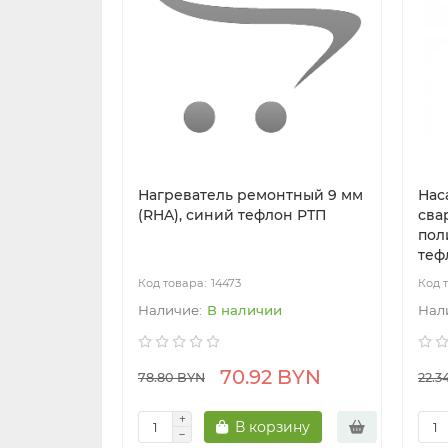
Нагреватель ремонтный 9 мм
Нас
(RHA), синий тефлон РТП
сва
пол
теф
14473
В наличии
70.92 BYN
78.80 BYN
22.3
В корзину