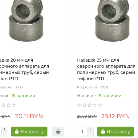
адка 20 мм для
Насадка 25 мм для
рочного аппарата для
сварочного аппарата для
имерных труб, серый
полимерных труб, серый
лон РТП
тефлон РТП
10030
10031
В наличии
В наличии
20.11 BYN
23.12 BYN
4 BYN
25.69 BYN
В корзину
В корзину