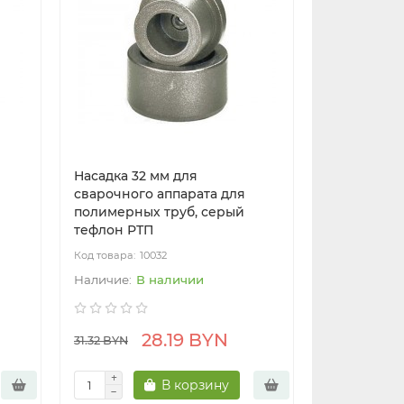
Насадка 32 мм для
сварочного аппарата для
полимерных труб, серый
тефлон РТП
10032
В наличии
28.19 BYN
31.32 BYN
В корзину