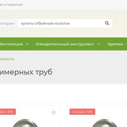
ат и гарантия
тегории
Вентиляция
Измерительный инструмент
Крепеж
териалы
лимерных труб
дка -10%
Скидка -10%