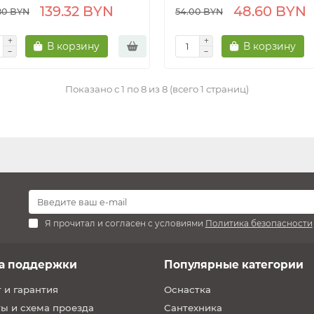
139.32 BYN
48.60 BYN
80 BYN
54.00 BYN
В корзину
В корзину
Показано с 1 по 8 из 8 (всего 1 страниц)
Я прочитал и согласен с условиями
Политика безопасности
а поддержки
Популярные категории
 и гарантия
Оснастка
ы и схема проезда
Сантехника